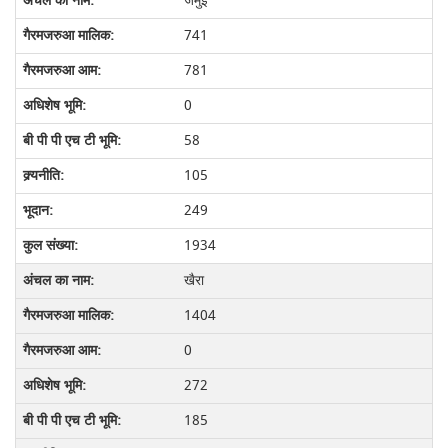
जमुई
741
781
0
58
105
249
1934
खैरा
1404
0
272
185