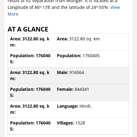
result of its separation from Munger. It is located at a
Longitude of 86º-13’E and the latitude of 24º-55’N
View
More
AT A GLANCE
Area:
3122.80 sq. km
Population:
1760405
Male:
916064
Female:
844341
Language:
Hindi,
Villages:
1528